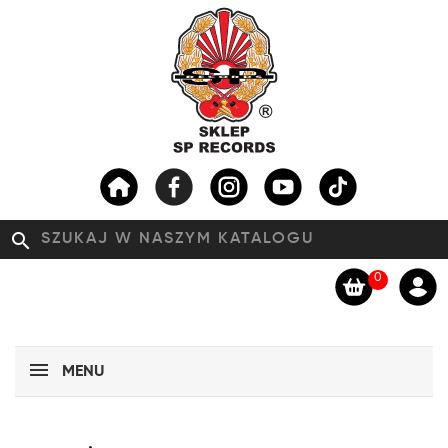
search
0
MENU