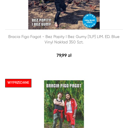


Bracia Figo Fagot - Bez Popity I Bez Gumy [1LP] LIM. ED. Blue
SZYBKI PODGLĄD
DODAJ DO KOSZYKA
Vinyl Nakład 350 Szt.
79,99 zł
WYPRZEDANE