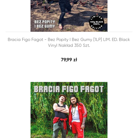


Bracia Figo Fagot - Bez Popity I Bez Gumy [1LP] LIM. ED. Black
SZYBKI PODGLĄD
DODAJ DO KOSZYKA
Vinyl Nakład 350 Szt.
79,99 zł