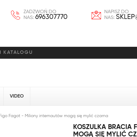
ZADZWOŃ DO
NAPISZ DO
696307770
SKLEP
NAS:
NAS:
VIDEO
Figo Fagot - Miliony internautów mogą się mylić czarna
KOSZULKA BRACIA 
MOGĄ SIĘ MYLIĆ C