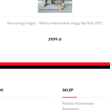


Bracia Figo Fagot - Miliony Internautów Mogą Się Mylić [MC]
SZYBKI PODGLĄD
DODAJ DO KOSZYKA
29,99 zł
DS
SKLEP
Polityka Prywatności
Regulamin