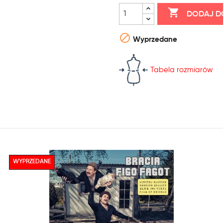

DODAJ D

Wyprzedane
Tabela rozmiarów
WYPRZEDANE