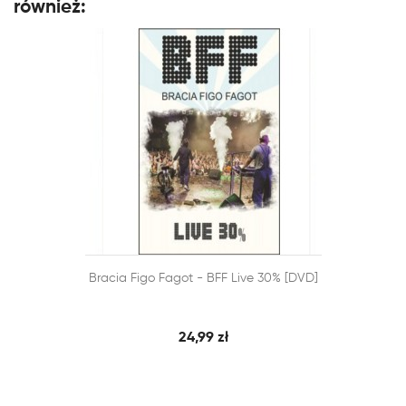
również:


Bracia Figo Fagot - BFF Live 30% [DVD]
SZYBKI PODGLĄD
DODAJ DO KOSZYKA
24,99 zł