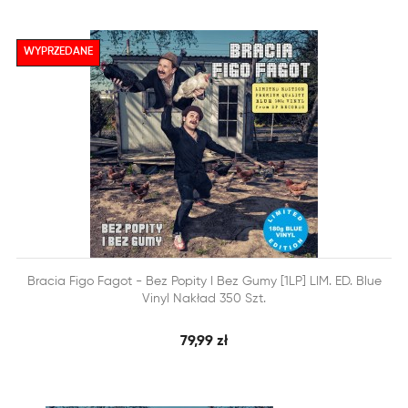
WYPRZEDANE


Bracia Figo Fagot - Bez Popity I Bez Gumy [1LP] LIM. ED. Blue
SZYBKI PODGLĄD
DODAJ DO KOSZYKA
Vinyl Nakład 350 Szt.
79,99 zł