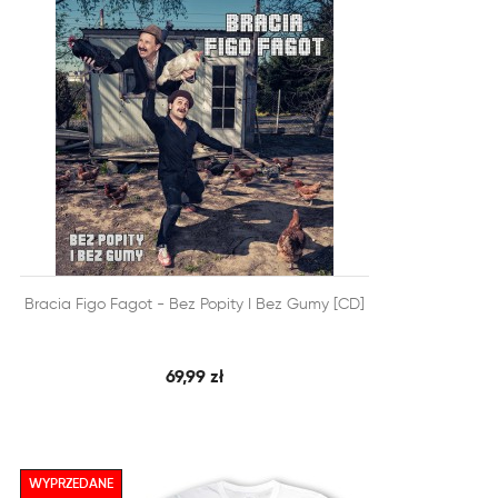


Bracia Figo Fagot - Bez Popity I Bez Gumy [CD]
SZYBKI PODGLĄD
DODAJ DO KOSZYKA
69,99 zł
WYPRZEDANE