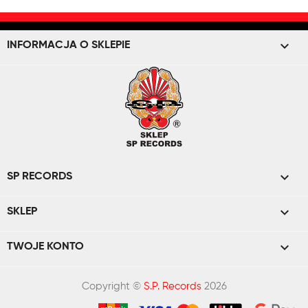
keyboard_arrow_down
INFORMACJA O SKLEPIE

SP RECORDS

SKLEP

TWOJE KONTO
Copyright ©
S.P. Records
2026