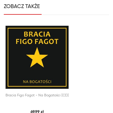
ZOBACZ TAKŻE


Bracia Figo Fagot - Na Bogatości [CD]
SZYBKI PODGLĄD
DODAJ DO KOSZYKA
69,99 zł