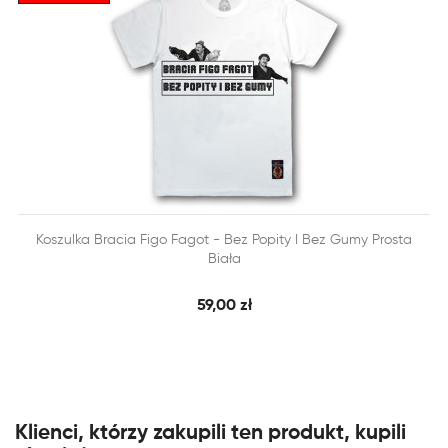


Koszulka Bracia Figo Fagot - Bez Popity I Bez Gumy Prosta
SZYBKI PODGLĄD
DODAJ DO KOSZYKA
Biała
59,00 zł
Klienci, którzy zakupili ten produkt, kupili