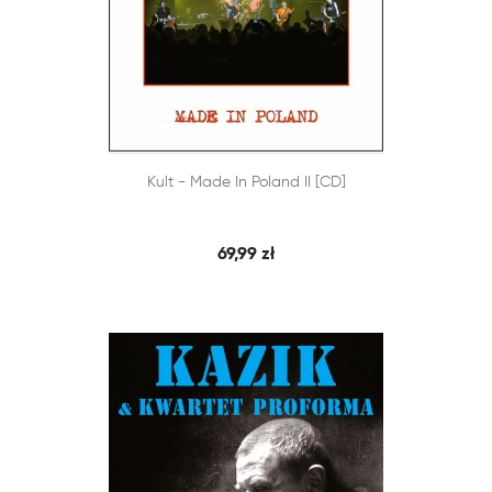


Kult - Made In Poland II [CD]
SZYBKI PODGLĄD
DODAJ DO KOSZYKA
69,99 zł