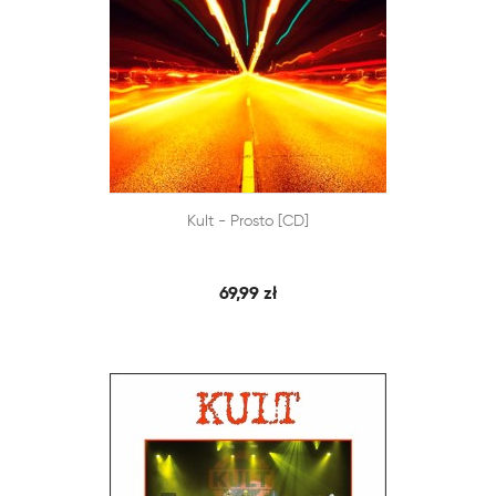


Kult - Prosto [CD]
SZYBKI PODGLĄD
DODAJ DO KOSZYKA
69,99 zł