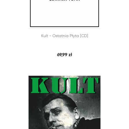


Kult - Ostatnia Płyta [CD]
SZYBKI PODGLĄD
DODAJ DO KOSZYKA
69,99 zł