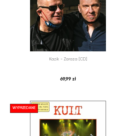


Kazik - Zaraza [CD]
SZYBKI PODGLĄD
DODAJ DO KOSZYKA
69,99 zł
WYPRZEDANE