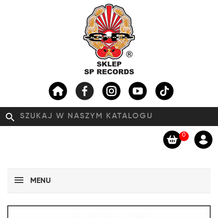
search
0
MENU