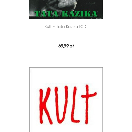


Kult - Tata Kazika [CD]
SZYBKI PODGLĄD
DODAJ DO KOSZYKA
69,99 zł