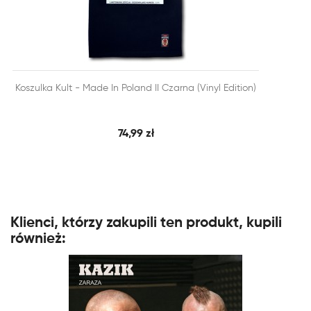


Koszulka Kult - Made In Poland II Czarna (Vinyl Edition)
SZYBKI PODGLĄD
DODAJ DO KOSZYKA
74,99 zł
Klienci, którzy zakupili ten produkt, kupili
również: