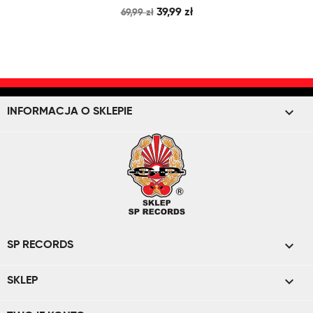
39,99 zł
69,99 zł
keyboard_arrow_down
INFORMACJA O SKLEPIE

SP RECORDS

SKLEP