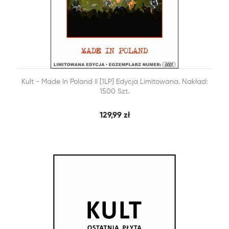


Kult - Made In Poland II [1LP] Edycja Limitowana. Nakład:
SZYBKI PODGLĄD
DODAJ DO KOSZYKA
1500 Szt.
129,99 zł