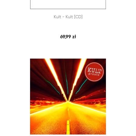


Kult - Kult [CD]
SZYBKI PODGLĄD
DODAJ DO KOSZYKA
69,99 zł