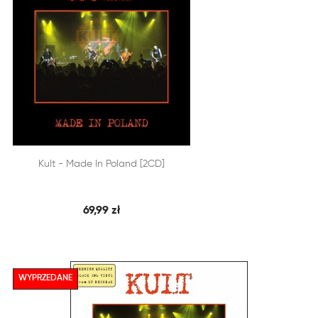


Kult - Made In Poland [2CD]
SZYBKI PODGLĄD
DODAJ DO KOSZYKA
69,99 zł
WYPRZEDANE