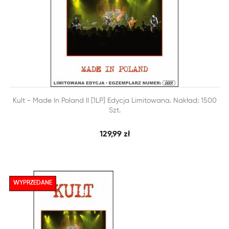


Kult - Made In Poland II [1LP] Edycja Limitowana. Nakład: 1500
SZYBKI PODGLĄD
DODAJ DO KOSZYKA
Szt.
129,99 zł
WYPRZEDANE