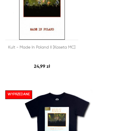


Kult - Made In Poland II [Kaseta MC]
SZYBKI PODGLĄD
DODAJ DO KOSZYKA
24,99 zł
WYPRZEDANE