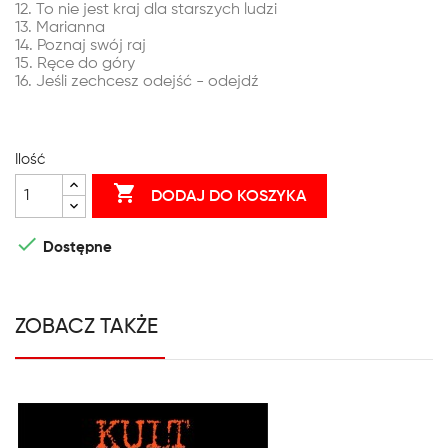
12. To nie jest kraj dla starszych ludzi
13. Marianna
14. Poznaj swój raj
15. Ręce do góry
16. Jeśli zechcesz odejść - odejdź
Ilość

DODAJ DO KOSZYKA

Dostępne
ZOBACZ TAKŻE