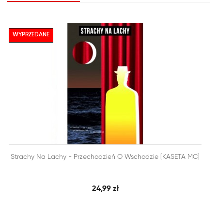
WYPRZEDANE


Strachy Na Lachy - Przechodzień O Wschodzie [KASETA MC]
SZYBKI PODGLĄD
DODAJ DO KOSZYKA
24,99 zł