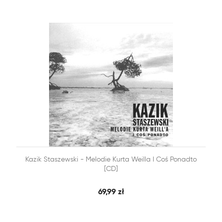


Kazik Staszewski - Melodie Kurta Weilla I Coś Ponadto
SZYBKI PODGLĄD
DODAJ DO KOSZYKA
[CD]
69,99 zł