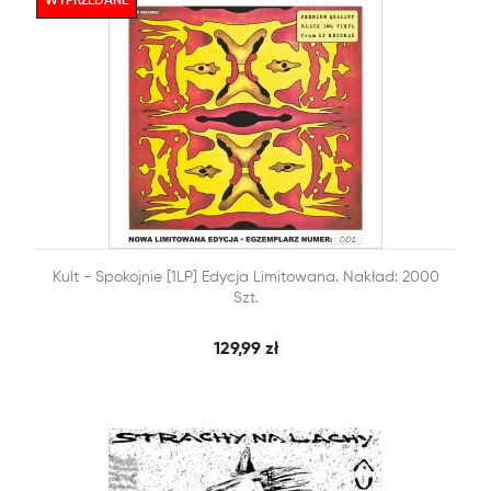
WYPRZEDANE


Kult - Spokojnie [1LP] Edycja Limitowana. Nakład: 2000
SZYBKI PODGLĄD
DODAJ DO KOSZYKA
Szt.
129,99 zł