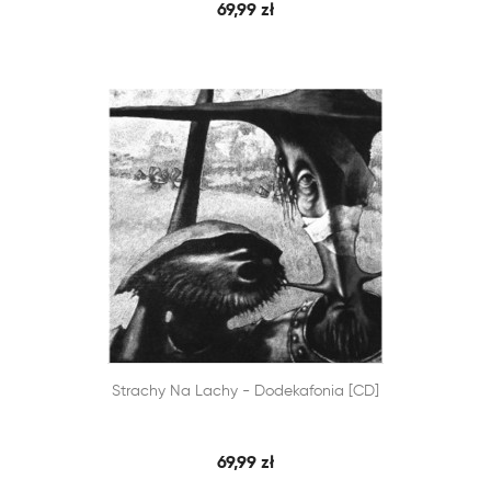
69,99 zł


Strachy Na Lachy - Dodekafonia [CD]
SZYBKI PODGLĄD
DODAJ DO KOSZYKA
69,99 zł