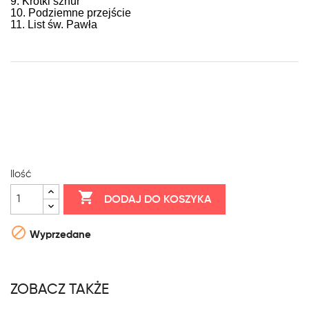
9. Krótki sznur
10. Podziemne przejście
11. List św. Pawła
Ilość

DODAJ DO KOSZYKA

Wyprzedane
ZOBACZ TAKŻE