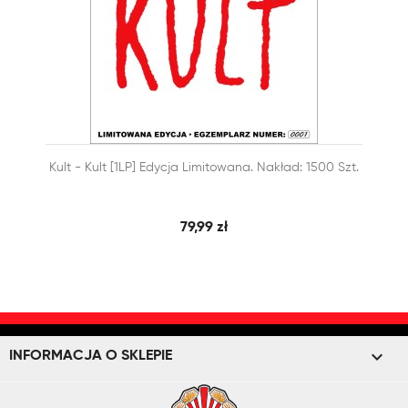


Kult - Kult [1LP] Edycja Limitowana. Nakład: 1500 Szt.
SZYBKI PODGLĄD
DODAJ DO KOSZYKA
79,99 zł
keyboard_arrow_down
INFORMACJA O SKLEPIE