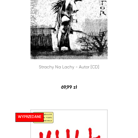


Strachy Na Lachy - Autor [CD]
SZYBKI PODGLĄD
DODAJ DO KOSZYKA
69,99 zł
WYPRZEDANE