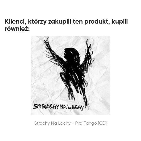
Klienci, którzy zakupili ten produkt, kupili
również:


Strachy Na Lachy - Piła Tango [CD]
SZYBKI PODGLĄD
DODAJ DO KOSZYKA