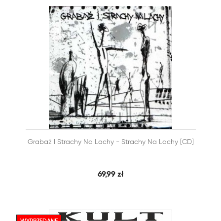


Grabaż I Strachy Na Lachy - Strachy Na Lachy [CD]
SZYBKI PODGLĄD
DODAJ DO KOSZYKA
69,99 zł