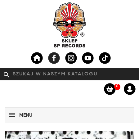
search
0
MENU