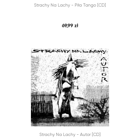


Strachy Na Lachy - Piła Tango [CD]
SZYBKI PODGLĄD
DODAJ DO KOSZYKA
69,99 zł


Strachy Na Lachy - Autor [CD]
SZYBKI PODGLĄD
DODAJ DO KOSZYKA