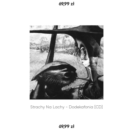
69,99 zł


Strachy Na Lachy - Dodekafonia [CD]
SZYBKI PODGLĄD
DODAJ DO KOSZYKA
69,99 zł