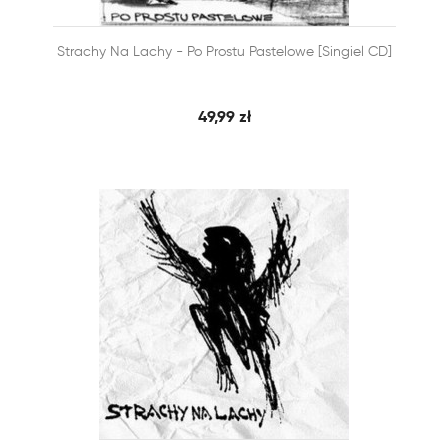


Strachy Na Lachy - Po Prostu Pastelowe [singiel CD]
SZYBKI PODGLĄD
DODAJ DO KOSZYKA
49,99 zł