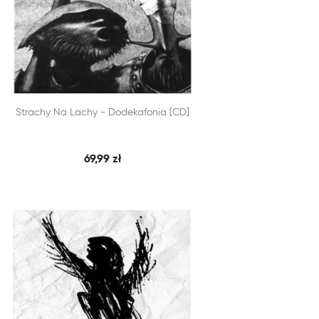


Strachy Na Lachy - Dodekafonia [CD]
SZYBKI PODGLĄD
DODAJ DO KOSZYKA
69,99 zł