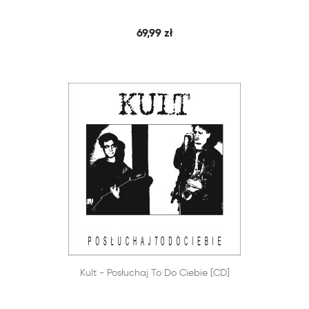
69,99 zł


Kult - Posłuchaj To Do Ciebie [CD]
SZYBKI PODGLĄD
DODAJ DO KOSZYKA