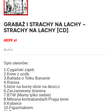
GRABAŻ I STRACHY NA LACHY -
STRACHY NA LACHY [CD]
69,99 zł
Brutto
Spis utworów:
1.Cygański zajeb
2.Krew z szafy
3.Ballada o Tolku Bananie
4.Raissa
5.Idzie na burzę idzie na deszcz
6.Zaczarowany dzwona
7.BTW (Mamy tylko siebie)
8.Miłosna kontrabanda/A Praga tonie
9.Kobiece
10.Figazmakiem