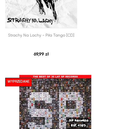


Strachy Na Lachy - Piła Tango [CD]
SZYBKI PODGLĄD
DODAJ DO KOSZYKA
69,99 zł
WYPRZEDANE