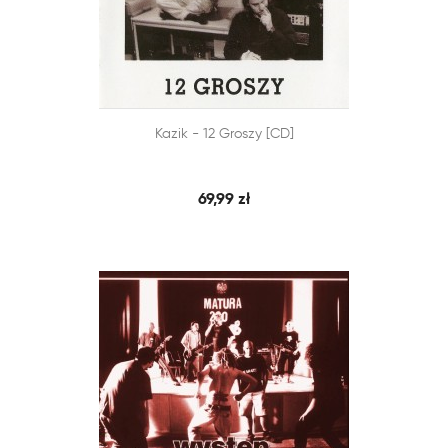


Kazik - 12 Groszy [CD]
SZYBKI PODGLĄD
DODAJ DO KOSZYKA
69,99 zł