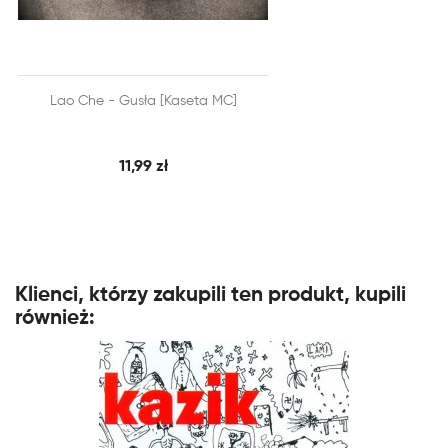


Lao Che - Gusła [Kaseta MC]
SZYBKI PODGLĄD
DODAJ DO KOSZYKA
11,99 zł
Klienci, którzy zakupili ten produkt, kupili
również: