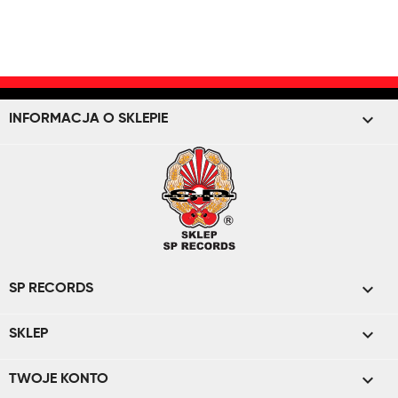
keyboard_arrow_down
INFORMACJA O SKLEPIE

SP RECORDS

SKLEP

TWOJE KONTO