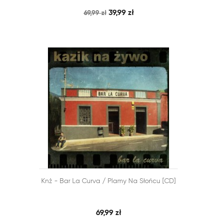
39,99 zł
69,99 zł


Knż - Bar La Curva / Plamy Na Słońcu [CD]
SZYBKI PODGLĄD
DODAJ DO KOSZYKA
69,99 zł