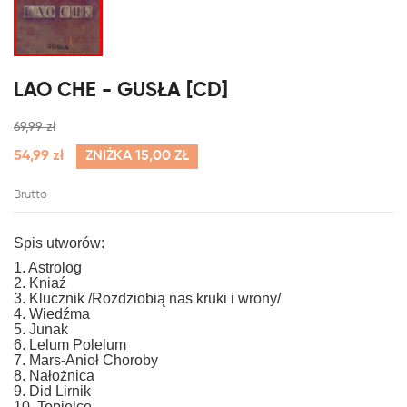
LAO CHE - GUSŁA [CD]
69,99 zł
54,99 zł
ZNIŻKA 15,00 ZŁ
Brutto
Spis utworów:
1. Astrolog
2. Kniaź
3. Klucznik /Rozdziobią nas kruki i wrony/
4. Wiedźma
5. Junak
6. Lelum Polelum
7. Mars-Anioł Choroby
8. Nałożnica
9. Did Lirnik
10. Topielce