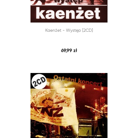


Kaenżet - Występ [2CD]
SZYBKI PODGLĄD
DODAJ DO KOSZYKA
69,99 zł