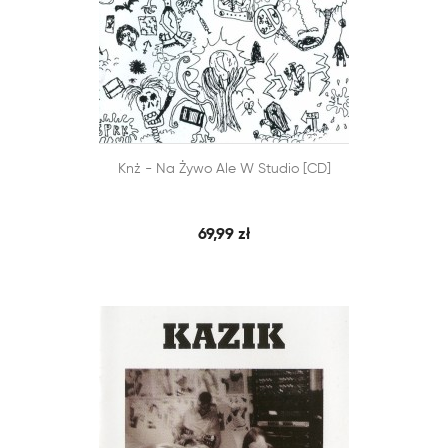


Knż - Na Żywo Ale W Studio [CD]
SZYBKI PODGLĄD
DODAJ DO KOSZYKA
69,99 zł