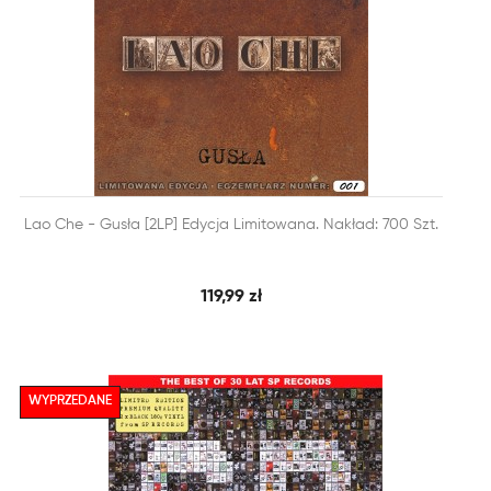


Lao Che - Gusła [2LP] Edycja Limitowana. Nakład: 700 Szt.
SZYBKI PODGLĄD
DODAJ DO KOSZYKA
119,99 zł
WYPRZEDANE