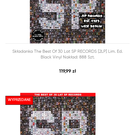


Składanka The Best Of 30 Lat SP RECORDS [2LP] Lim. Ed.
SZYBKI PODGLĄD
DODAJ DO KOSZYKA
Black Vinyl Nakład: 888 Szt.
119,99 zł
WYPRZEDANE