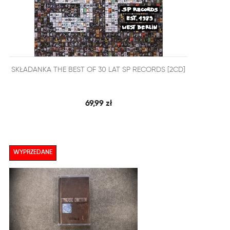


SKŁADANKA THE BEST OF 30 LAT SP RECORDS [2CD]
SZYBKI PODGLĄD
DODAJ DO KOSZYKA
69,99 zł
WYPRZEDANE