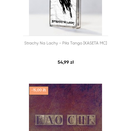


Strachy Na Lachy - Piła Tango [KASETA MC]
SZYBKI PODGLĄD
DODAJ DO KOSZYKA
54,99 zł
-15,00 ZŁ