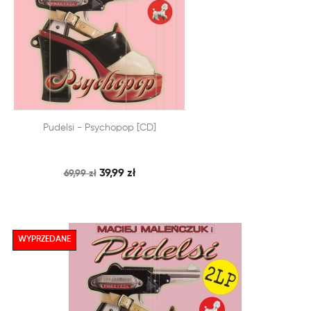


Pudelsi - Psychopop [CD]
SZYBKI PODGLĄD
DODAJ DO KOSZYKA
39,99 zł
69,99 zł
WYPRZEDANE