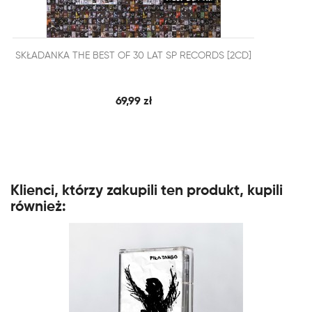


SKŁADANKA THE BEST OF 30 LAT SP RECORDS [2CD]
SZYBKI PODGLĄD
DODAJ DO KOSZYKA
69,99 zł
Klienci, którzy zakupili ten produkt, kupili
również: