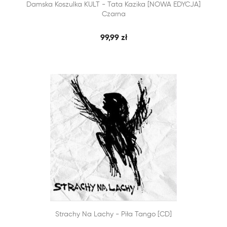


Damska Koszulka KULT - Tata Kazika [NOWA EDYCJA]
SZYBKI PODGLĄD
DODAJ DO KOSZYKA
Czarna
99,99 zł


Strachy Na Lachy - Piła Tango [CD]
SZYBKI PODGLĄD
DODAJ DO KOSZYKA