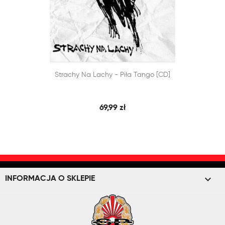


Strachy Na Lachy - Piła Tango [CD]
SZYBKI PODGLĄD
DODAJ DO KOSZYKA
69,99 zł
keyboard_arrow_down
INFORMACJA O SKLEPIE