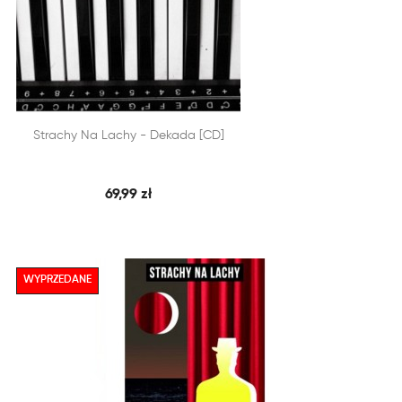


Strachy Na Lachy - Dekada [CD]
SZYBKI PODGLĄD
DODAJ DO KOSZYKA
69,99 zł
WYPRZEDANE