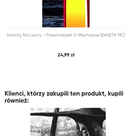


Strachy Na Lachy - Przechodzień O Wschodzie [KASETA MC]
SZYBKI PODGLĄD
DODAJ DO KOSZYKA
24,99 zł
Klienci, którzy zakupili ten produkt, kupili
również: