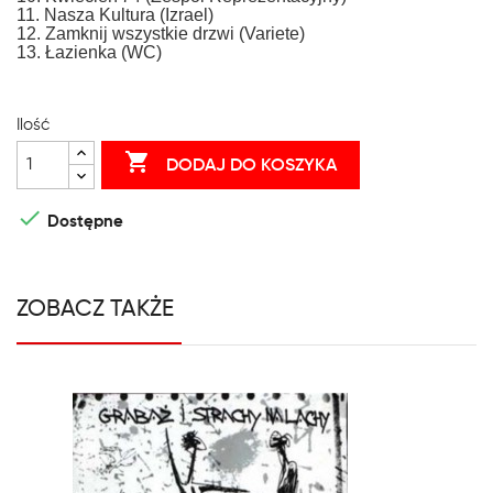
11. Nasza Kultura (Izrael)
12. Zamknij wszystkie drzwi (Variete)
13. Łazienka (WC)
Ilość

DODAJ DO KOSZYKA

Dostępne
ZOBACZ TAKŻE