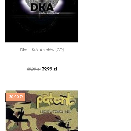


Dka - Król Aniołów [CD]
SZYBKI PODGLĄD
DODAJ DO KOSZYKA
39,99 zł
69,99 zł
-30,00 ZŁ