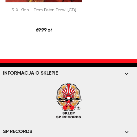


3-X-Klan - Dom Pełen Drzwi [CD]
SZYBKI PODGLĄD
DODAJ DO KOSZYKA
69,99 zł
keyboard_arrow_down
INFORMACJA O SKLEPIE

SP RECORDS