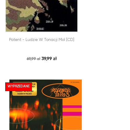


Patent - Ludzie W Tonacji Mol [CD]
SZYBKI PODGLĄD
DODAJ DO KOSZYKA
39,99 zł
69,99 zł
WYPRZEDANE