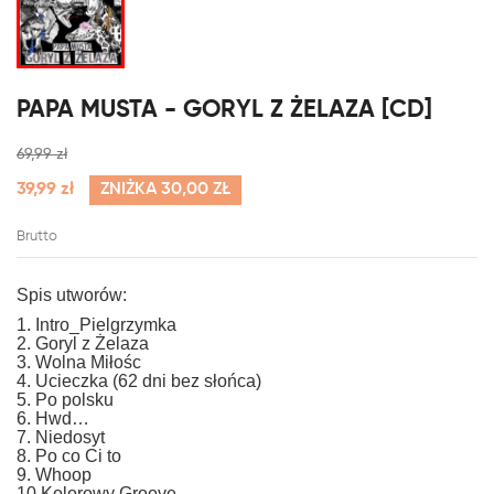
PAPA MUSTA - GORYL Z ŻELAZA [CD]
69,99 zł
39,99 zł
ZNIŻKA 30,00 ZŁ
Brutto
Spis utworów:
1. Intro_Pielgrzymka
2. Goryl z Żelaza
3. Wolna Miłośc
4. Ucieczka (62 dni bez słońca)
5. Po polsku
6. Hwd…
7. Niedosyt
8. Po co Ci to
9. Whoop
10.Kolorowy Groove