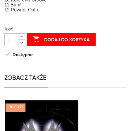
11.Bum!
12.Powrót_Outro
Ilość

DODAJ DO KOSZYKA

Dostępne
ZOBACZ TAKŻE
-30,00 ZŁ