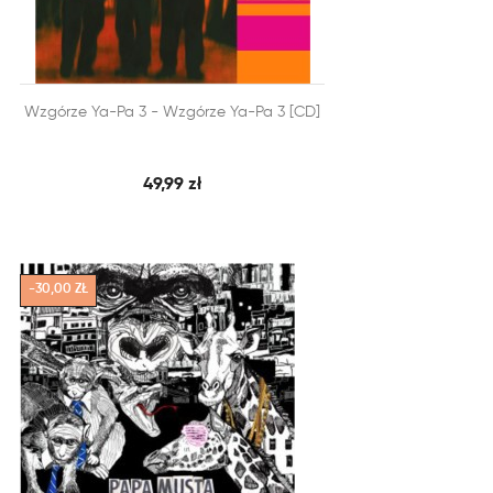


Wzgórze Ya-Pa 3 - Wzgórze Ya-Pa 3 [CD]
SZYBKI PODGLĄD
DODAJ DO KOSZYKA
49,99 zł
-30,00 ZŁ