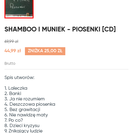
SHAMBOO I MUNIEK - PIOSENKI [CD]
69,99 zł
44,99 zł
ZNIŻKA 25,00 ZŁ
Brutto
Spis utworów:

1. Laleczka

2. Banki

3. Ja nie rozumiem

4. Deszczowa piosenka

5. Bez grawitacji

6. Nie nawidzę maty

7. Po co?

8. Dzieci kryzysu

9. Znikający ludzie
