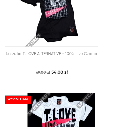


Koszulka T. LOVE ALTERNATIVE - 100% Live Czarna
SZYBKI PODGLĄD
DODAJ DO KOSZYKA
54,00 zł
69,00 zł
WYPRZEDANE