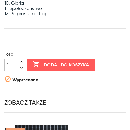
10. Gloria

11. Społeczeństwo

12. Po prostu kochaj
Ilość

DODAJ DO KOSZYKA

Wyprzedane
ZOBACZ TAKŻE