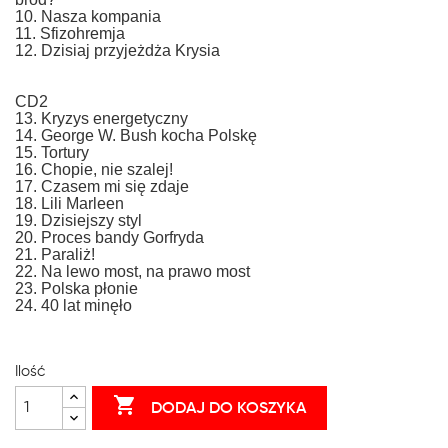
10. Nasza kompania
11. Sfizohremja
12. Dzisiaj przyjeżdża Krysia
CD2
13. Kryzys energetyczny
14. George W. Bush kocha Polskę
15. Tortury
16. Chopie, nie szalej!
17. Czasem mi się zdaje
18. Lili Marleen
19. Dzisiejszy styl
20. Proces bandy Gorfryda
21. Paraliż!
22. Na lewo most, na prawo most
23. Polska płonie
24. 40 lat minęło
Ilość

DODAJ DO KOSZYKA