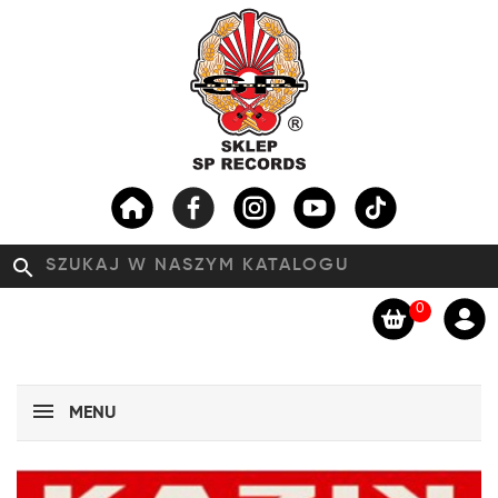
search
0
MENU