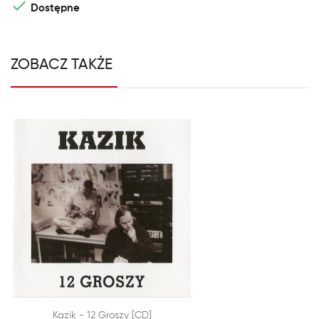

Dostępne
ZOBACZ TAKŻE

Kazik - 12 Groszy [CD]
SZYBKI PODGLĄD