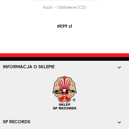


Kazik - Oddalenie [CD]
SZYBKI PODGLĄD
DODAJ DO KOSZYKA
69,99 zł
keyboard_arrow_down
INFORMACJA O SKLEPIE

SP RECORDS