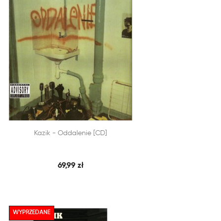


Kazik - Oddalenie [CD]
SZYBKI PODGLĄD
DODAJ DO KOSZYKA
69,99 zł
WYPRZEDANE