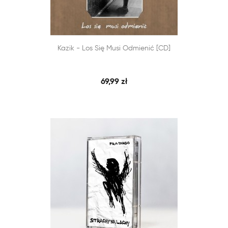


Kazik - Los Się Musi Odmienić [CD]
SZYBKI PODGLĄD
DODAJ DO KOSZYKA
69,99 zł