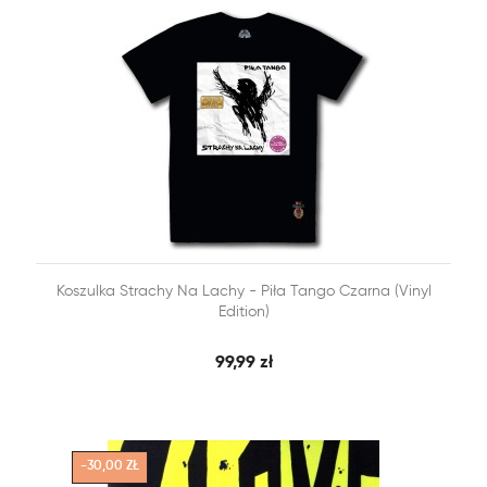


Koszulka Strachy Na Lachy - Piła Tango Czarna (Vinyl
SZYBKI PODGLĄD
DODAJ DO KOSZYKA
Edition)
99,99 zł
-30,00 ZŁ