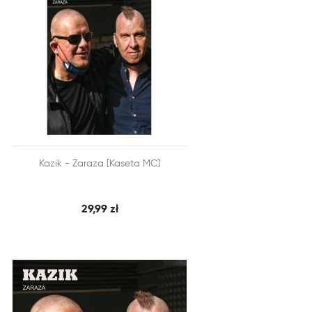


Kazik - Zaraza [Kaseta MC]
SZYBKI PODGLĄD
DODAJ DO KOSZYKA
29,99 zł