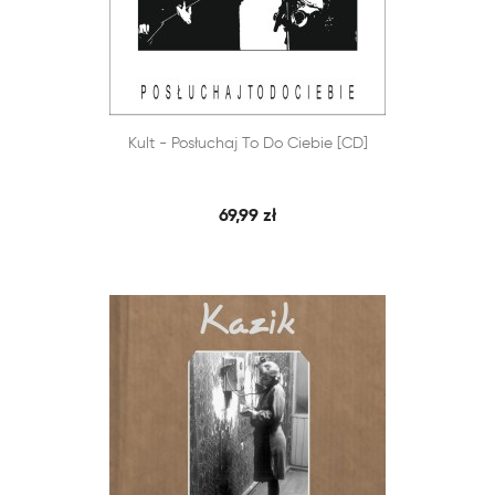


Kult - Posłuchaj To Do Ciebie [CD]
SZYBKI PODGLĄD
DODAJ DO KOSZYKA
69,99 zł