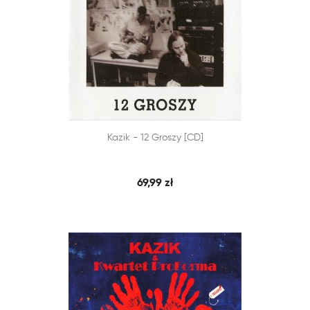


Kazik - 12 Groszy [CD]
SZYBKI PODGLĄD
DODAJ DO KOSZYKA
69,99 zł