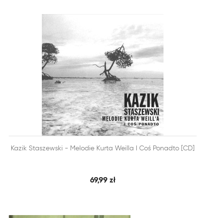


Kazik Staszewski - Melodie Kurta Weilla I Coś Ponadto [CD]
SZYBKI PODGLĄD
DODAJ DO KOSZYKA
69,99 zł