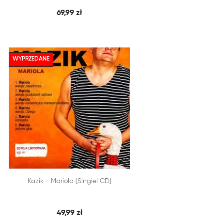
69,99 zł
WYPRZEDANE


Kazik - Mariola [singiel CD]
SZYBKI PODGLĄD
DODAJ DO KOSZYKA
49,99 zł