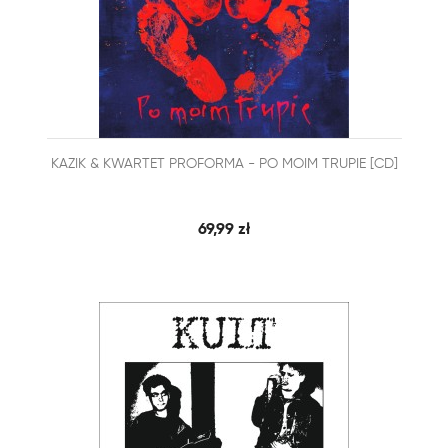


KAZIK & KWARTET PROFORMA - PO MOIM TRUPIE [CD]
SZYBKI PODGLĄD
DODAJ DO KOSZYKA
69,99 zł