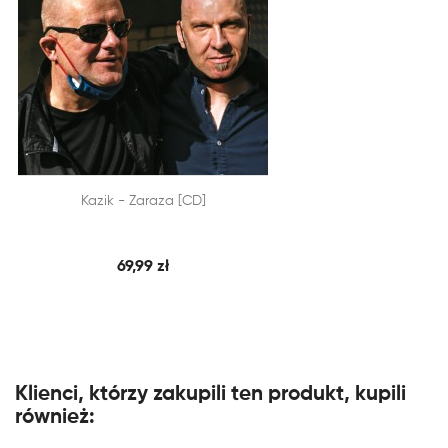


Kazik - Zaraza [CD]
SZYBKI PODGLĄD
DODAJ DO KOSZYKA
69,99 zł
Klienci, którzy zakupili ten produkt, kupili
również: