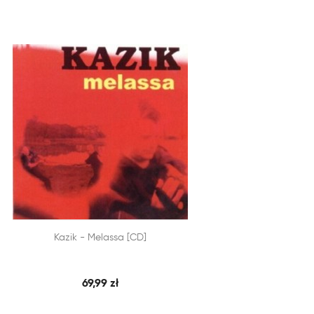


Kazik - Melassa [CD]
SZYBKI PODGLĄD
DODAJ DO KOSZYKA
69,99 zł