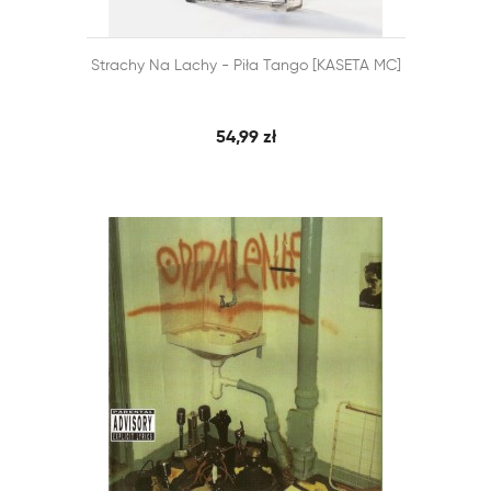


Strachy Na Lachy - Piła Tango [KASETA MC]
SZYBKI PODGLĄD
DODAJ DO KOSZYKA
54,99 zł