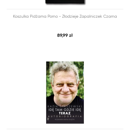


Koszulka Pidżama Porno - Złodzieje Zapalniczek Czarna
SZYBKI PODGLĄD
DODAJ DO KOSZYKA
89,99 zł