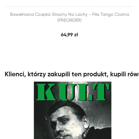


Bawełniana Czapka Strachy Na Lachy - Piła Tango Czarna
SZYBKI PODGLĄD
DODAJ DO KOSZYKA
(PREORDER)
64,99 zł
Klienci, którzy zakupili ten produkt, kupili rów