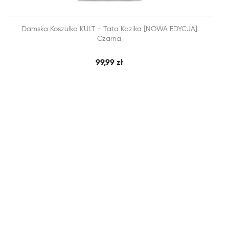


Damska Koszulka KULT - Tata Kazika [NOWA EDYCJA]
SZYBKI PODGLĄD
DODAJ DO KOSZYKA
Czarna
99,99 zł