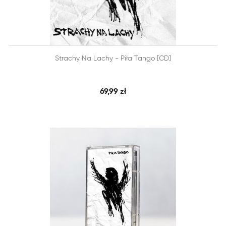


Strachy Na Lachy - Piła Tango [CD]
SZYBKI PODGLĄD
DODAJ DO KOSZYKA
69,99 zł