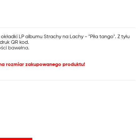
kładki LP albumu Strachy na Lachy - "Piła tango". Z tyłu
nadruk QR kod.
ości bawełna.
 na rozmiar zakupowanego produktu!