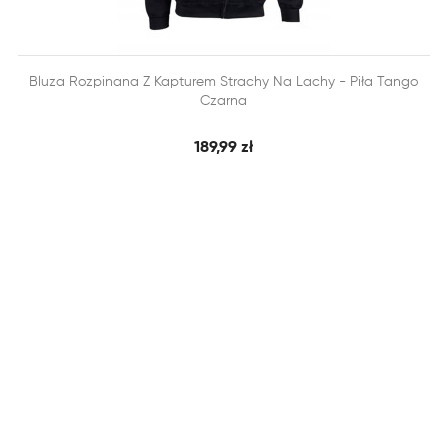


Bluza Rozpinana Z Kapturem Strachy Na Lachy - Piła Tango
SZYBKI PODGLĄD
DODAJ DO KOSZYKA
Czarna
189,99 zł