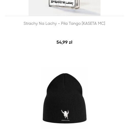


Strachy Na Lachy - Piła Tango [KASETA MC]
SZYBKI PODGLĄD
DODAJ DO KOSZYKA
54,99 zł