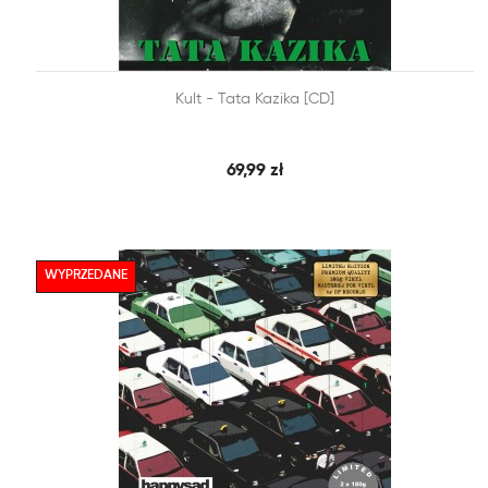


Kult - Tata Kazika [CD]
SZYBKI PODGLĄD
DODAJ DO KOSZYKA
69,99 zł
WYPRZEDANE