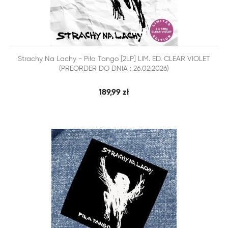


Strachy Na Lachy - Piła Tango [2LP] LIM. ED. CLEAR VIOLET
SZYBKI PODGLĄD
DODAJ DO KOSZYKA
(PREORDER DO DNIA : 26.02.2026)
189,99 zł