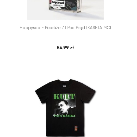


Happysad - Podróże Z I Pod Prąd [KASETA MC]
SZYBKI PODGLĄD
DODAJ DO KOSZYKA
54,99 zł