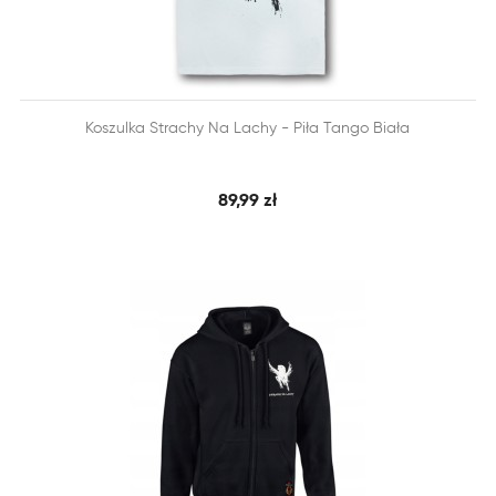


Koszulka Strachy Na Lachy - Piła Tango Biała
SZYBKI PODGLĄD
DODAJ DO KOSZYKA
89,99 zł