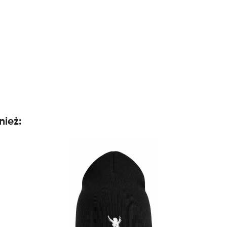
nież: