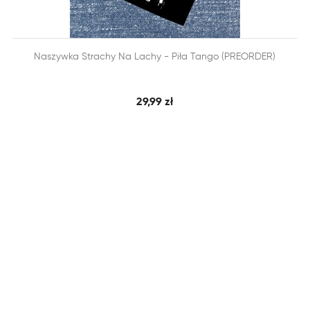


Naszywka Strachy Na Lachy - Piła Tango (PREORDER)
SZYBKI PODGLĄD
DODAJ DO KOSZYKA
29,99 zł