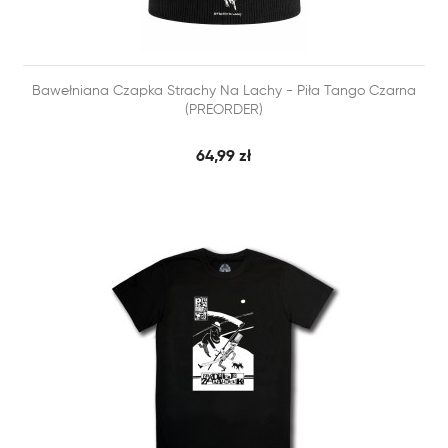


Bawełniana Czapka Strachy Na Lachy - Piła Tango Czarna
SZYBKI PODGLĄD
DODAJ DO KOSZYKA
(PREORDER)
64,99 zł