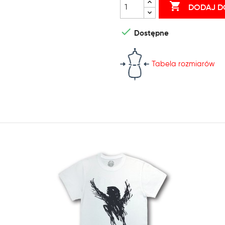

DODAJ D

Dostępne
Tabela rozmiarów