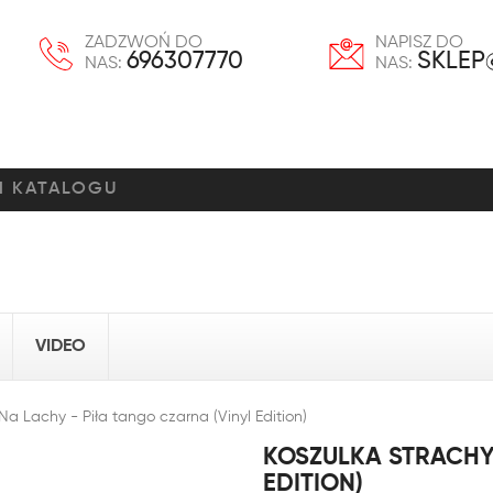
ZADZWOŃ DO
NAPISZ DO
696307770
SKLEP
NAS:
NAS:
VIDEO
Na Lachy - Piła tango czarna (Vinyl Edition)
KOSZULKA STRACHY 
EDITION)