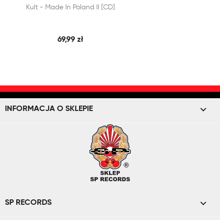


Kult - Made In Poland II [CD]
SZYBKI PODGLĄD
DODAJ DO KOSZYKA
69,99 zł
keyboard_arrow_down
INFORMACJA O SKLEPIE

SP RECORDS