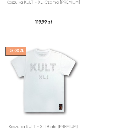


Koszulka KULT - XLI Czarna [PREMIUM]
SZYBKI PODGLĄD
DODAJ DO KOSZYKA
119,99 zł
-25,00 ZŁ


Koszulka KULT - XLI Biała [PREMIUM]
SZYBKI PODGLĄD
DODAJ DO KOSZYKA