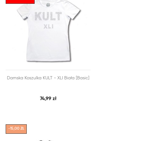


Damska Koszulka KULT - XLI Biała [Basic]
SZYBKI PODGLĄD
DODAJ DO KOSZYKA
74,99 zł
-15,00 ZŁ