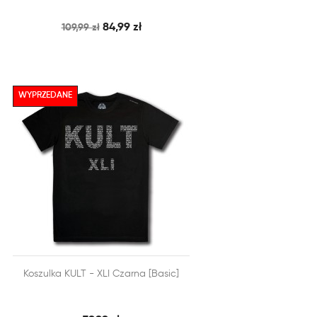
84,99 zł
109,99 zł
WYPRZEDANE


Koszulka KULT - XLI Czarna [Basic]
SZYBKI PODGLĄD
DODAJ DO KOSZYKA