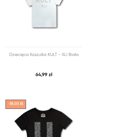


Dziecięca Koszulka KULT - XLI Biała
SZYBKI PODGLĄD
DODAJ DO KOSZYKA
64,99 zł
-18,00 ZŁ