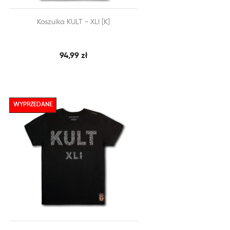


Koszulka KULT - XLI [K]
SZYBKI PODGLĄD
DODAJ DO KOSZYKA
94,99 zł
WYPRZEDANE