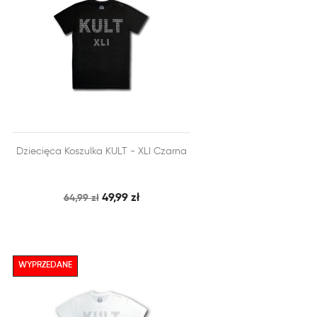


Dziecięca Koszulka KULT - XLI Czarna
SZYBKI PODGLĄD
DODAJ DO KOSZYKA
49,99 zł
64,99 zł
WYPRZEDANE