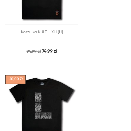


Koszulka KULT - XLI [U]
SZYBKI PODGLĄD
DODAJ DO KOSZYKA
74,99 zł
94,99 zł
-20,00 ZŁ