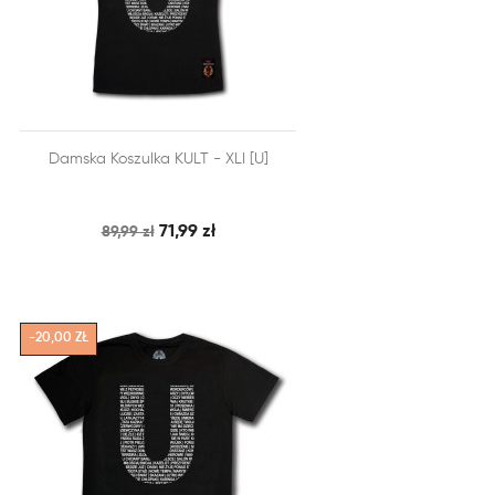


Damska Koszulka KULT - XLI [U]
SZYBKI PODGLĄD
DODAJ DO KOSZYKA
71,99 zł
89,99 zł
-20,00 ZŁ