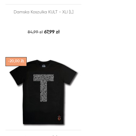


Damska Koszulka KULT - XLI [L]
SZYBKI PODGLĄD
DODAJ DO KOSZYKA
67,99 zł
84,99 zł
-20,00 ZŁ