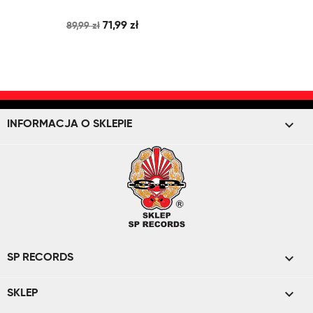
71,99 zł
89,99 zł
keyboard_arrow_down
INFORMACJA O SKLEPIE

SP RECORDS

SKLEP