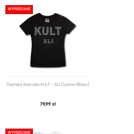
WYPRZEDANE


Damska Koszulka KULT - XLI Czarna [Basic]
SZYBKI PODGLĄD
DODAJ DO KOSZYKA
79,99 zł
WYPRZEDANE