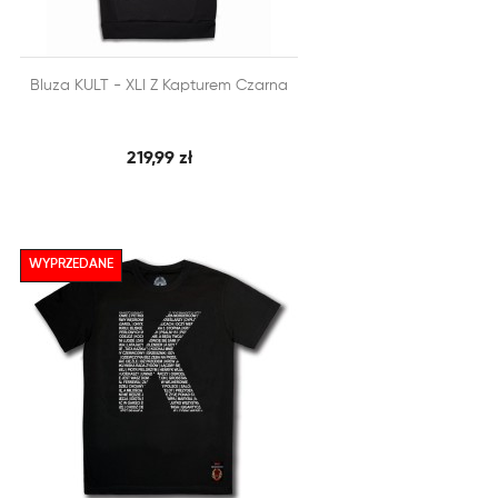


Bluza KULT - XLI Z Kapturem Czarna
SZYBKI PODGLĄD
DODAJ DO KOSZYKA
219,99 zł
WYPRZEDANE