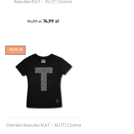


Koszulka KULT - XLI [T] Czarna
SZYBKI PODGLĄD
DODAJ DO KOSZYKA
74,99 zł
94,99 zł
-18,00 ZŁ


Damska Koszulka KULT - XLI [T] Czarna
SZYBKI PODGLĄD
DODAJ DO KOSZYKA