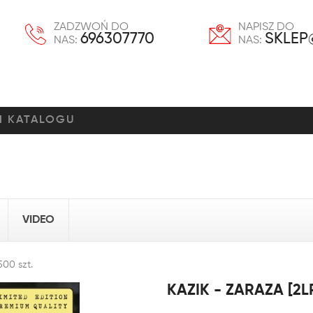
ZADZWOŃ DO
NAPISZ DO
696307770
SKLEP
NAS:
NAS:
VIDEO
500 szt.
KAZIK - ZARAZA [2L