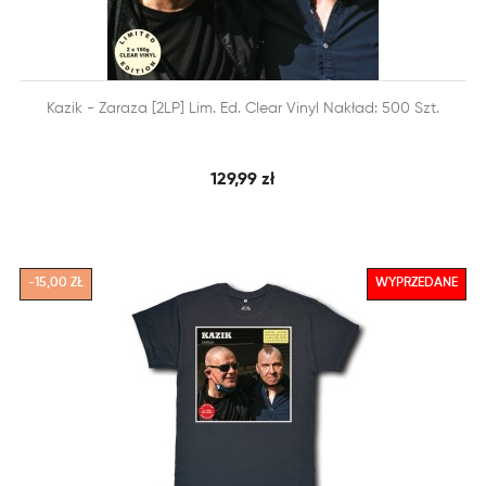


Kazik - Zaraza [2LP] Lim. Ed. Clear Vinyl Nakład: 500 Szt.
SZYBKI PODGLĄD
DODAJ DO KOSZYKA
129,99 zł
-15,00 ZŁ
WYPRZEDANE