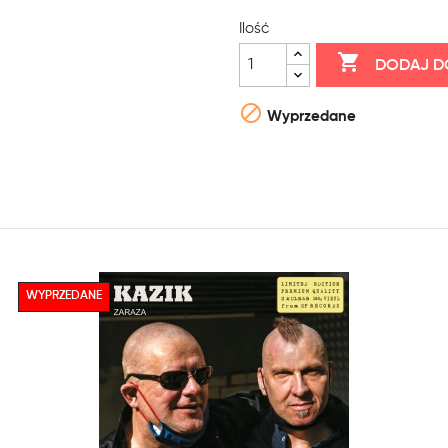
Ilość

DODAJ D

Wyprzedane
WYPRZEDANE