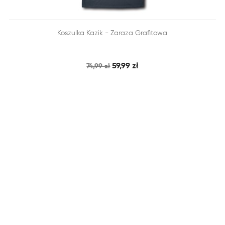


Koszulka Kazik - Zaraza Grafitowa
SZYBKI PODGLĄD
DODAJ DO KOSZYKA
59,99 zł
74,99 zł