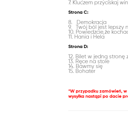
7. Kluczem przyciskaj wi
Strona C:
8. Demokracja
9. Twój ból jest lepszy 
10. Powiedzcie,że kocha
11. Hania i Hela
Strona D:
12. Bilet w jedną stronę 
13. Ręce na stole
14. Bawmy się
15. Bohater
*W przypadku zamówień, w k
wysyłka nastąpi po dacie p