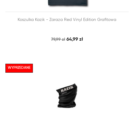


Koszulka Kazik - Zaraza Red Vinyl Edition Grafitowa
SZYBKI PODGLĄD
DODAJ DO KOSZYKA
64,99 zł
79,99 zł
WYPRZEDANE