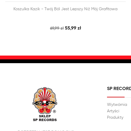


Koszulka Kazik - Twój Ból Jest Lepszy Niż Mój Grafitowa
SZYBKI PODGLĄD
DODAJ DO KOSZYKA
55,99 zł
69,99 zł
SP RECOR
Wytwórnia
Artyści
Produkty