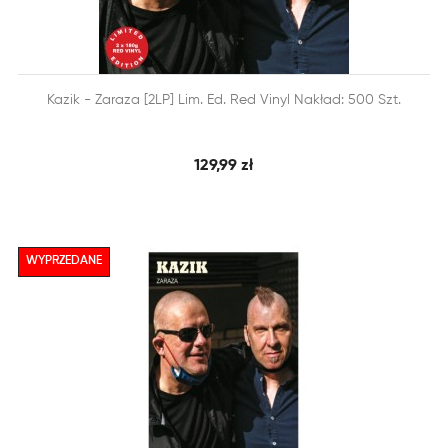


Kazik - Zaraza [2LP] Lim. Ed. Red Vinyl Nakład: 500 Szt.
SZYBKI PODGLĄD
DODAJ DO KOSZYKA
129,99 zł
WYPRZEDANE