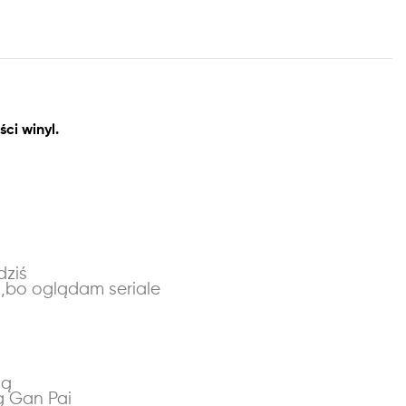
ści winyl.
dziś
u,bo oglądam seriale
ią
ą Gan Pai