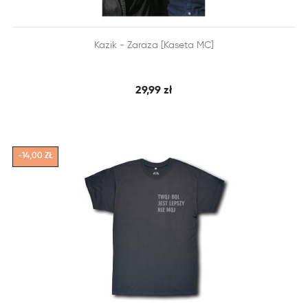


Kazik - Zaraza [Kaseta MC]
SZYBKI PODGLĄD
DODAJ DO KOSZYKA
29,99 zł
-14,00 ZŁ