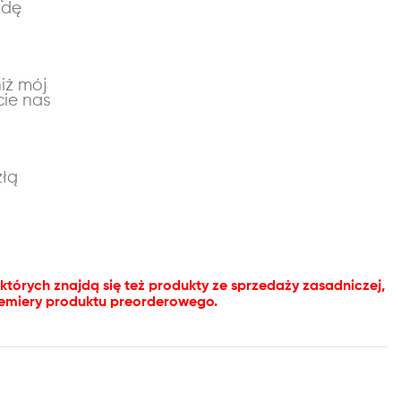
ndę
niż mój
cie nas
złą
tórych znajdą się też produkty ze sprzedaży zasadniczej,
remiery produktu preorderowego.