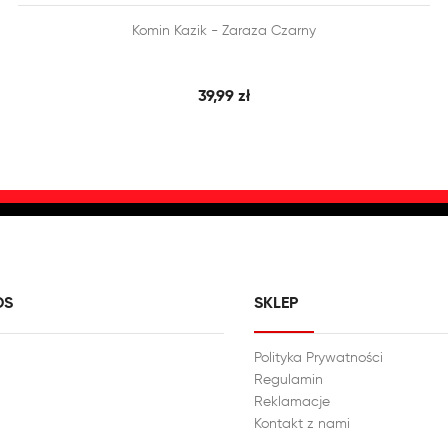


Komin Kazik - Zaraza Czarny
SZYBKI PODGLĄD
DODAJ DO KOSZYKA
39,99 zł
DS
SKLEP
Polityka Prywatności
Regulamin
Reklamacje
Kontakt z nami