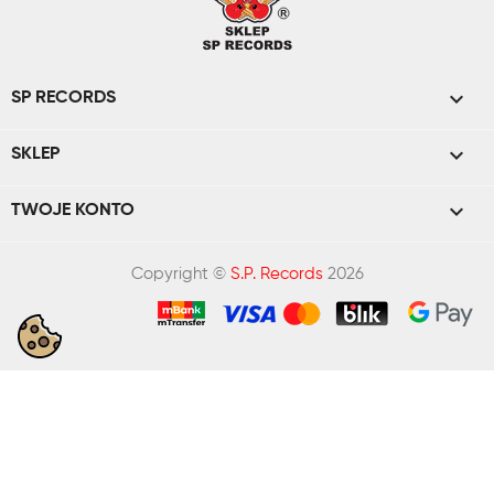

SP RECORDS

SKLEP

TWOJE KONTO
Copyright ©
S.P. Records
2026