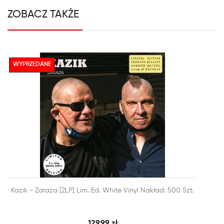
ZOBACZ TAKŻE
WYPRZEDANE


Kazik - Zaraza [2LP] Lim. Ed. White Vinyl Nakład: 500 Szt.
SZYBKI PODGLĄD
DODAJ DO KOSZYKA
129,99 zł