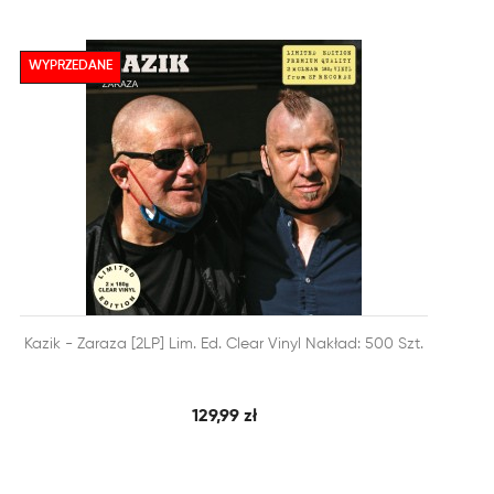
WYPRZEDANE


Kazik - Zaraza [2LP] Lim. Ed. Clear Vinyl Nakład: 500 Szt.
SZYBKI PODGLĄD
DODAJ DO KOSZYKA
129,99 zł