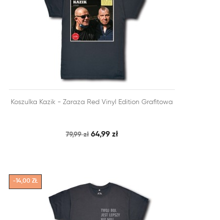


Koszulka Kazik - Zaraza Red Vinyl Edition Grafitowa
SZYBKI PODGLĄD
DODAJ DO KOSZYKA
64,99 zł
79,99 zł
-14,00 ZŁ