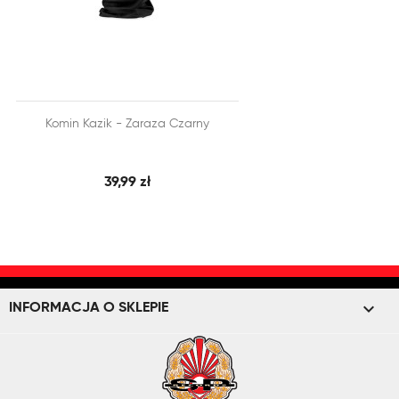


Komin Kazik - Zaraza Czarny
SZYBKI PODGLĄD
DODAJ DO KOSZYKA
39,99 zł
keyboard_arrow_down
INFORMACJA O SKLEPIE