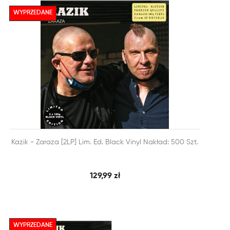
WYPRZEDANE


Kazik - Zaraza [2LP] Lim. Ed. Black Vinyl Nakład: 500 Szt.
SZYBKI PODGLĄD
DODAJ DO KOSZYKA
129,99 zł
WYPRZEDANE