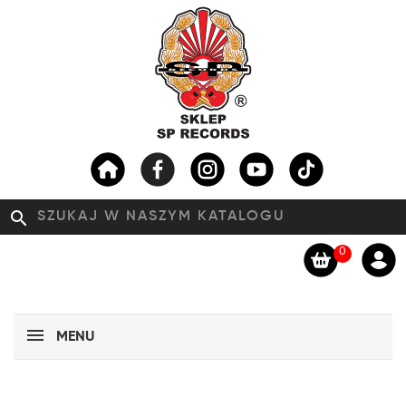
search
0
MENU