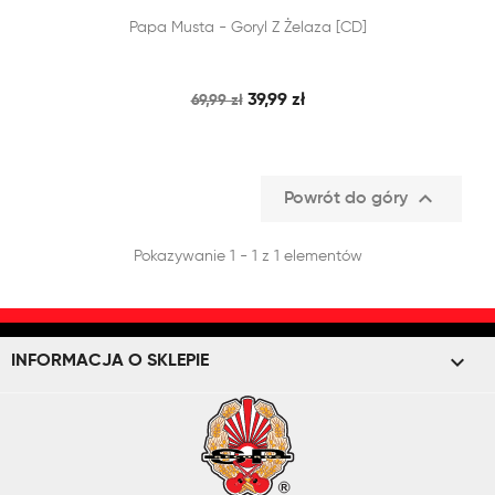


Papa Musta - Goryl Z Żelaza [CD]
SZYBKI PODGLĄD
DODAJ DO KOSZYKA
39,99 zł
69,99 zł

Powrót do góry
Pokazywanie 1 - 1 z 1 elementów
keyboard_arrow_down
INFORMACJA O SKLEPIE