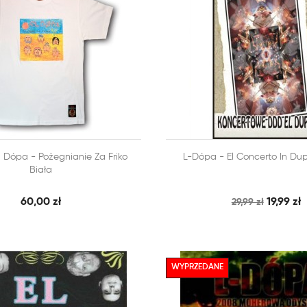



l Dópa - Pożegnianie Za Friko
L-Dópa - El Concerto In Du
SZYBKI PODGLĄD
SZY
 KOSZYKA
DODAJ DO KOSZYKA
Biała
60,00 zł
19,99 zł
29,99 zł
WYPRZEDANE