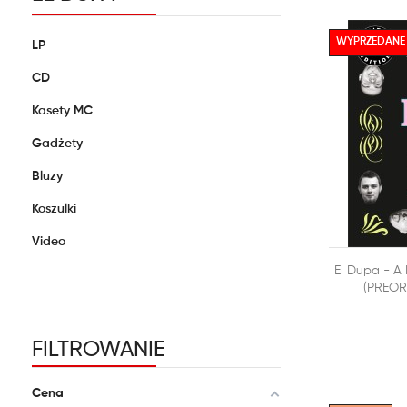
WYPRZEDANE
LP
CD
Kasety MC
Gadżety
Bluzy
Koszulki
Video

El Dupa - A 
DODAJ DO
(PREORD
FILTROWANIE
Cena