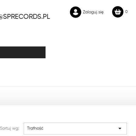
0
Zaloguj się
@SPRECORDS.PL

Sortuj wg:
Trafność