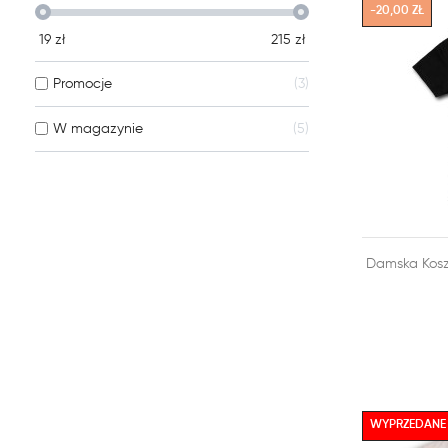
-20,00 ZŁ
19
zł
215
zł
Promocje
3
W magazynie
5

Damska Kosz
DODAJ DO
WYPRZEDANE