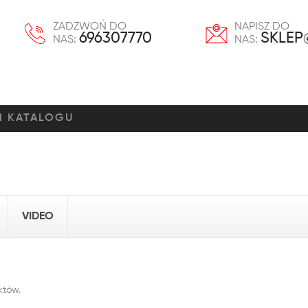
ZADZWOŃ DO
NAPISZ DO
696307770
SKLEP
NAS:
NAS:
VIDEO
któw.