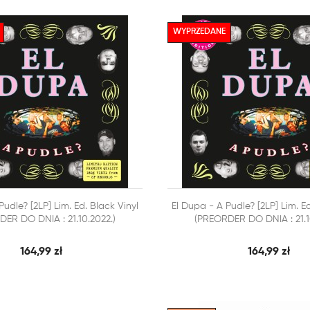
WYPRZEDANE



Pudle? [2LP] Lim. Ed. Black Vinyl
El Dupa - A Pudle? [2LP] Lim. Ed
SZYBKI PODGLĄD
SZY
 KOSZYKA
DODAJ DO KOSZYKA
ER DO DNIA : 21.10.2022.)
(PREORDER DO DNIA : 21.1
164,99 zł
164,99 zł