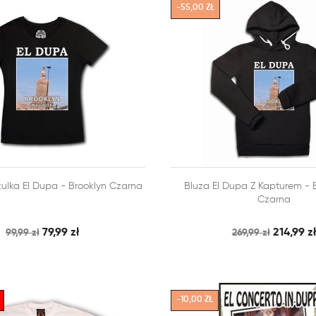
-55,00 ZŁ



ulka El Dupa - Brooklyn Czarna
Bluza El Dupa Z Kapturem 
SZYBKI PODGLĄD
SZY
 KOSZYKA
DODAJ DO KOSZYKA
Czarna
79,99 zł
214,99 zł
99,99 zł
269,99 zł
-10,00 ZŁ