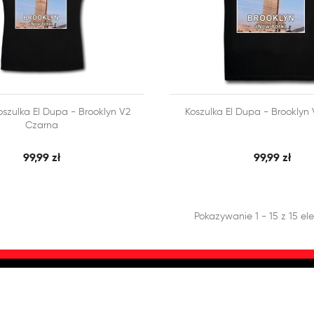



szulka El Dupa - Brooklyn V2
Koszulka El Dupa - Brooklyn
SZYBKI PODGLĄD
SZY
 KOSZYKA
DODAJ DO KOSZYKA
Czarna
99,99 zł
99,99 zł
Pokazywanie 1 - 15 z 15 e