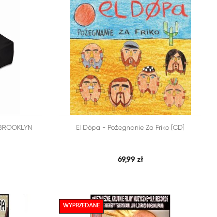


- BROOKLYN
El Dópa - Pożegnanie Za Friko [CD]
BKI PODGLĄD
SZYBKI PODGLĄD
DODAJ DO KOSZYKA
69,99 zł
WYPRZEDANE