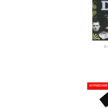

El
DODAJ DO
WYPRZEDANE