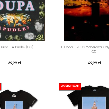



 Dupa - A Pudle? [CD]
L-Dópa - 2008 Moherowa Odys
SZYBKI PODGLĄD
SZY
 KOSZYKA
DODAJ DO KOSZYKA
CD]
69,99 zł
49,99 zł
WYPRZEDANE