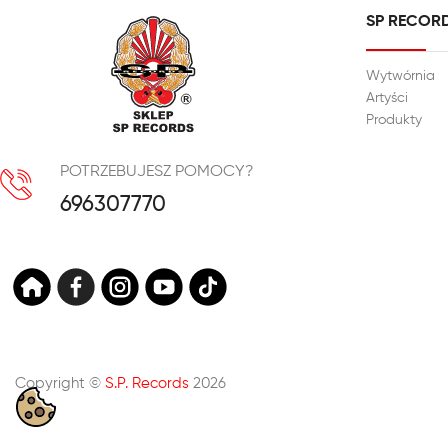
SP RECOR
Wytwórnia
Artyści
Produkty
POTRZEBUJESZ POMOCY?
696307770
Copyright ©
S.P. Records
2026