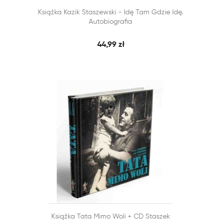


Książka Kazik Staszewski - Idę Tam Gdzie Idę.
SZYBKI PODGLĄD
DODAJ DO KOSZYKA
Autobiografia
44,99 zł


Książka Tata Mimo Woli + CD Staszek
SZYBKI PODGLĄD
DODAJ DO KOSZYKA