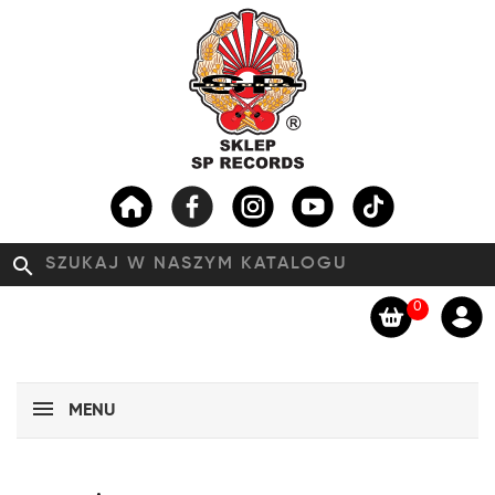
search
0
MENU