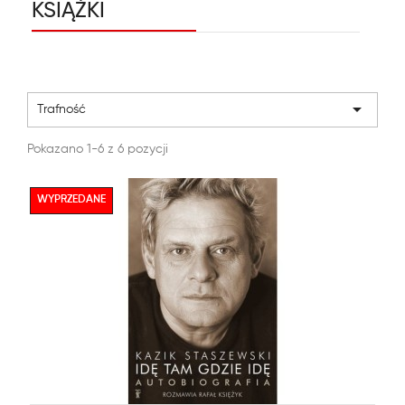
KSIĄŻKI

Trafność
Pokazano 1-6 z 6 pozycji
WYPRZEDANE