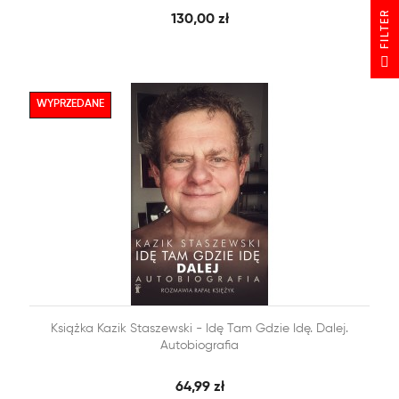
R
130,00 zł
F
I
L
T
E
WYPRZEDANE


Książka Kazik Staszewski - Idę Tam Gdzie Idę. Dalej.
SZYBKI PODGLĄD
DODAJ DO KOSZYKA
Autobiografia
64,99 zł