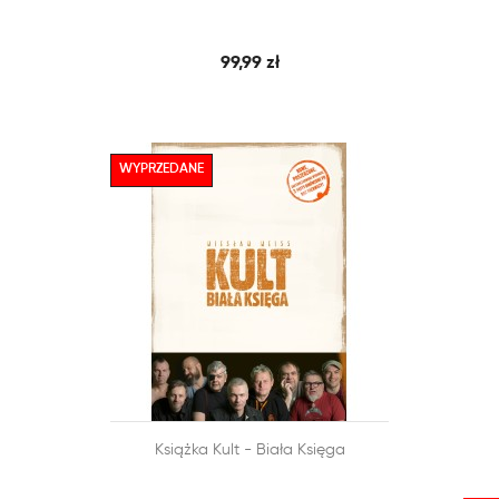
99,99 zł
WYPRZEDANE


Książka Kult - Biała Księga
SZYBKI PODGLĄD
DODAJ DO KOSZYKA