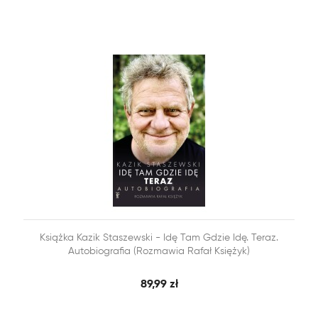


Książka Kazik Staszewski - Idę Tam Gdzie Idę. Teraz.
SZYBKI PODGLĄD
DODAJ DO KOSZYKA
Autobiografia (rozmawia Rafał Księżyk)
89,99 zł