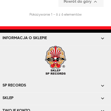

Powrót do góry
Pokazywanie 1 - 6 z 6 elementów
keyboard_arrow_down
INFORMACJA O SKLEPIE

SP RECORDS

SKLEP
TWOJE KONTO