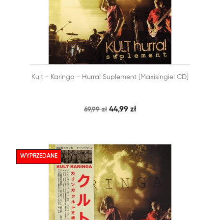


Kult - Karinga - Hurra! Suplement [maxisingiel CD]
SZYBKI PODGLĄD
DODAJ DO KOSZYKA
44,99 zł
69,99 zł
WYPRZEDANE