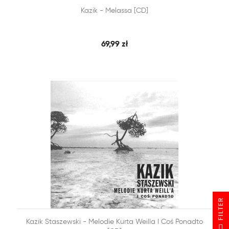


Kazik - Melassa [CD]
SZYBKI PODGLĄD
DODAJ DO KOSZYKA
69,99 zł
R


Kazik Staszewski - Melodie Kurta Weilla I Coś Ponadto
F
I
L
T
E
SZYBKI PODGLĄD
DODAJ DO KOSZYKA