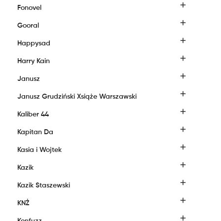

Fonovel

Gooral

Happysad

Harry Kain

Janusz

Janusz Grudziński Xsiąże Warszawski

Kaliber 44

Kapitan Da

Kasia i Wojtek

Kazik

Kazik Staszewski

KNŻ
