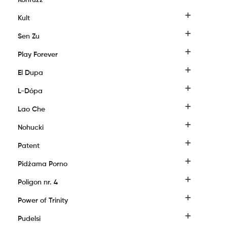
Konfuzz

Kult

Sen Zu

Play Forever

El Dupa

L-Dópa

Lao Che

Nohucki

Patent

Pidżama Porno

Poligon nr. 4

Power of Trinity

Pudelsi