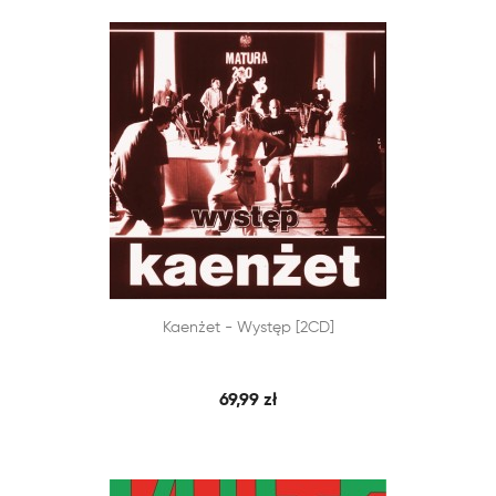


Kaenżet - Występ [2CD]
SZYBKI PODGLĄD
DODAJ DO KOSZYKA
69,99 zł