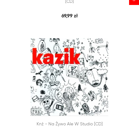
[CD]
69,99 zł


Knż - Na Żywo Ale W Studio [CD]
SZYBKI PODGLĄD
DODAJ DO KOSZYKA