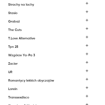

Strachy na lachy

Stasio

Grabaż

The Cuts

T.Love Alternative

Tpn 25

Wzgórze Ya-Pa 3

Zacier

UR

Romantycy lekkich obyczajów

Lorein

Transsexdisco
