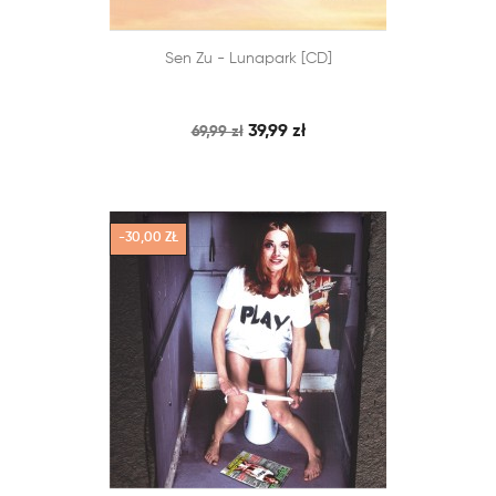


Sen Zu - Lunapark [CD]
SZYBKI PODGLĄD
DODAJ DO KOSZYKA
39,99 zł
69,99 zł
-30,00 ZŁ