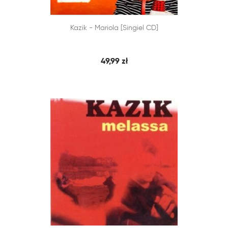


Kazik - Mariola [singiel CD]
SZYBKI PODGLĄD
DODAJ DO KOSZYKA
49,99 zł