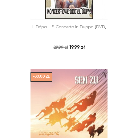


L-Dópa - El Concerto In Duppa [DVD]
SZYBKI PODGLĄD
DODAJ DO KOSZYKA
19,99 zł
29,99 zł
-30,00 ZŁ