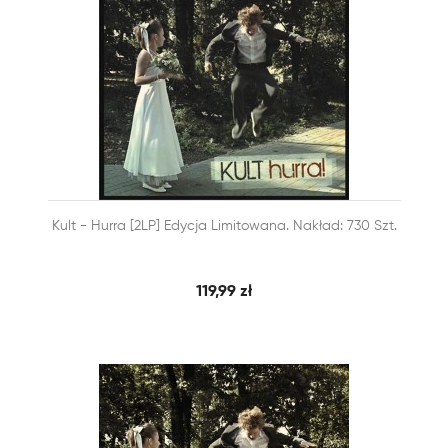


Kult - Hurra [2LP] Edycja Limitowana. Nakład: 730 Szt.
SZYBKI PODGLĄD
DODAJ DO KOSZYKA
119,99 zł