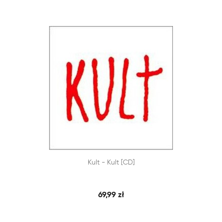


Kult - Kult [CD]
SZYBKI PODGLĄD
DODAJ DO KOSZYKA
69,99 zł