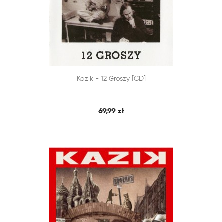


Kazik - 12 Groszy [CD]
SZYBKI PODGLĄD
DODAJ DO KOSZYKA
69,99 zł