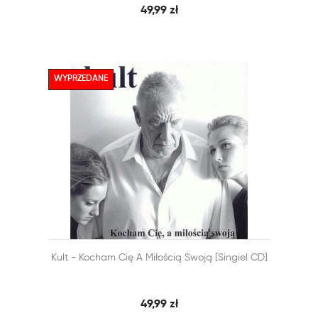
49,99 zł
WYPRZEDANE


Kult - Kocham Cię A Miłością Swoją [singiel CD]
SZYBKI PODGLĄD
DODAJ DO KOSZYKA
49,99 zł