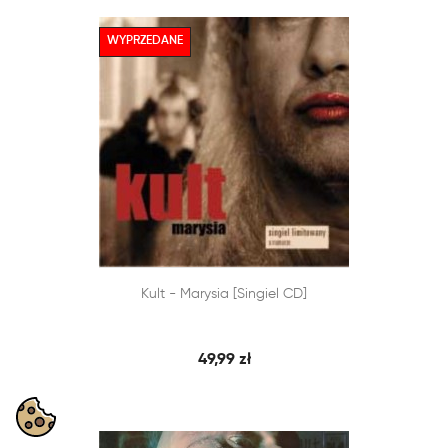
WYPRZEDANE


Kult - Marysia [singiel CD]
SZYBKI PODGLĄD
DODAJ DO KOSZYKA
49,99 zł