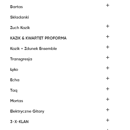

Bartas
Składanki

Zuch Kazik

KAZIK & KWARTET PROFORMA

Kazik + Zdunek Ensemble

Transgresja

Łyko

Echa

Taq

Mortas

Elektryczne Gitary

3-X-KLAN