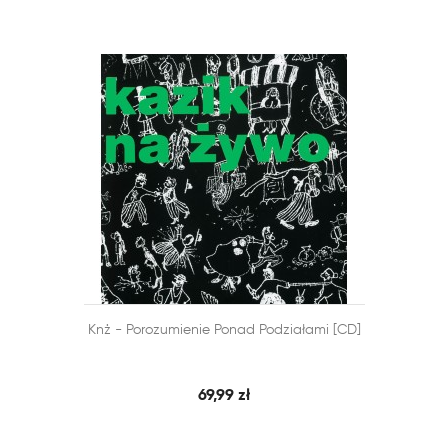


Knż - Porozumienie Ponad Podziałami [CD]
SZYBKI PODGLĄD
DODAJ DO KOSZYKA
69,99 zł