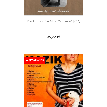


Kazik - Los Się Musi Odmienić [CD]
SZYBKI PODGLĄD
DODAJ DO KOSZYKA
69,99 zł
WYPRZEDANE