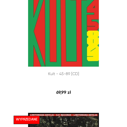


Kult - 45-89 [CD]
SZYBKI PODGLĄD
DODAJ DO KOSZYKA
69,99 zł
WYPRZEDANE