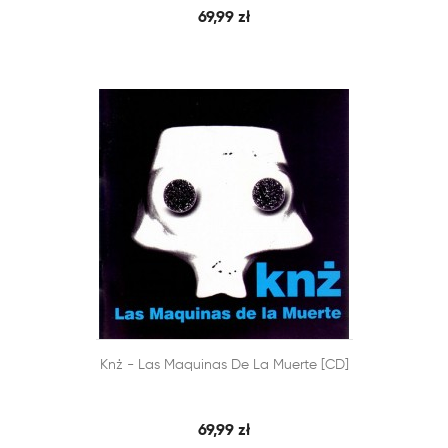
69,99 zł


Knż - Las Maquinas De La Muerte [CD]
SZYBKI PODGLĄD
DODAJ DO KOSZYKA
69,99 zł