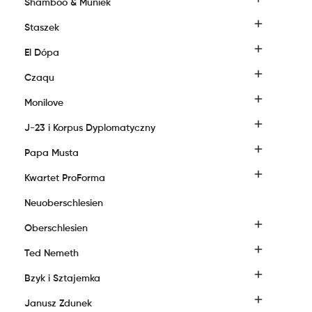
Shamboo & Muniek

Staszek

El Dópa

Czaqu

Monilove

J-23 i Korpus Dyplomatyczny

Papa Musta

Kwartet ProForma
Neuoberschlesien

Oberschlesien

Ted Nemeth

Bzyk i Sztajemka

Janusz Zdunek