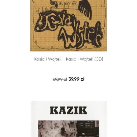


Kasia I Wojtek - Kasia I Wojtek [CD]
SZYBKI PODGLĄD
DODAJ DO KOSZYKA
39,99 zł
69,99 zł