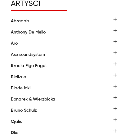
ARTYŚCI

Abradab

Anthony De Mello

Aro

Axe soundsystem

Bracia Figo Fagot

Bielizna

Blade loki

Bonarek & Wierzbicka

Bruno Schulz

Cjalis

Dka