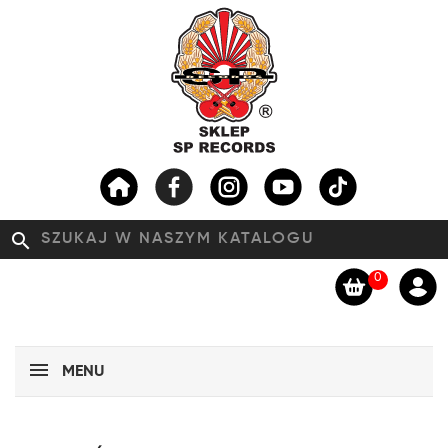
search
0
MENU