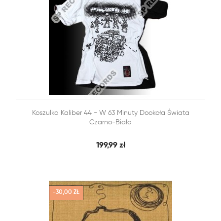


Koszulka Kaliber 44 - W 63 Minuty Dookoła Świata
SZYBKI PODGLĄD
DODAJ DO KOSZYKA
Czarno-Biała
199,99 zł
-30,00 ZŁ