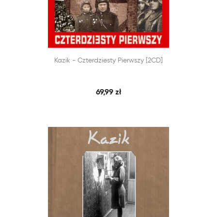


Kazik - Czterdziesty Pierwszy [2CD]
SZYBKI PODGLĄD
DODAJ DO KOSZYKA
69,99 zł