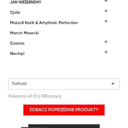

JAN NIEZBENDNY

Cjalis

Mazzoll Kazik & Arhythmic Perfection
Marcin Masecki

Cosmos

Niechęć

Trafność
Pokazano 49-72 z 893 pozycji
ZOBACZ POPRZEDNIE PRODUKTY