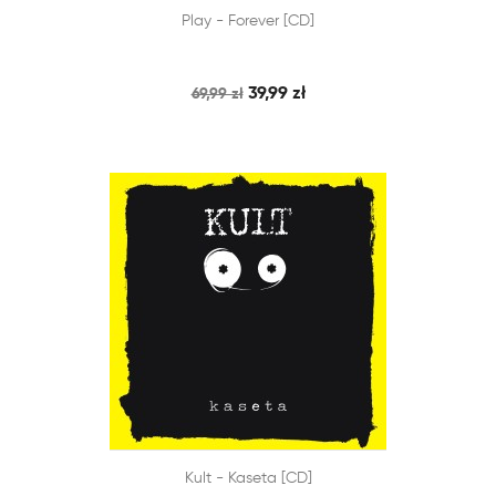


Play - Forever [CD]
SZYBKI PODGLĄD
DODAJ DO KOSZYKA
39,99 zł
69,99 zł


Kult - Kaseta [CD]
SZYBKI PODGLĄD
DODAJ DO KOSZYKA