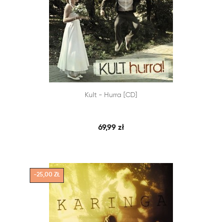


Kult - Hurra [CD]
SZYBKI PODGLĄD
DODAJ DO KOSZYKA
69,99 zł
-25,00 ZŁ