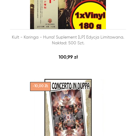


Kult - Karinga - Hurra! Suplement [LP] Edycja Limitowana.
SZYBKI PODGLĄD
DODAJ DO KOSZYKA
Nakład: 500 Szt.
100,99 zł
-10,00 ZŁ